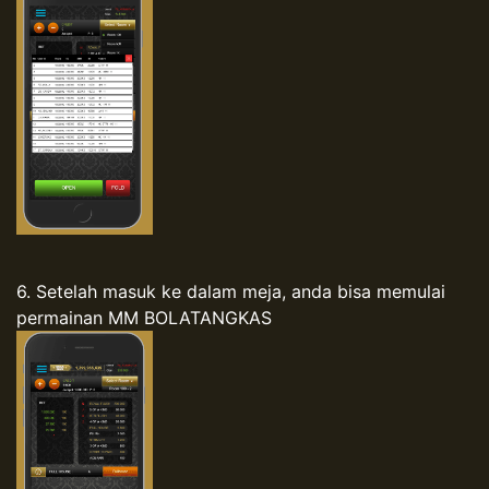
6. Setelah masuk ke dalam meja, anda bisa memulai
permainan MM BOLATANGKAS