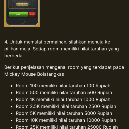
4. Untuk memulai permainan, silahkan menuju ke
pilihan meja. Setiap room memiliki nilai taruhan yang
berbeda
Berikut penjelasan mengenai room yang terdapat pada
Mickey Mouse Bolatangkas
Room 100 memiliki nilai taruhan 100 Rupiah
Room 500 memiliki nilai taruhan 500 Rupiah
Room 1K memiliki nilai taruhan 1000 Rupiah
Room 2.5K memiliki nilai taruhan 2500 Rupiah
Room 5K memiliki nilai taruhan 5000 Rupiah
Room 10K memiliki nilai taruhan 10000 Rupiah
Room 25K memiliki nilai taruhan 25000 Rupiah