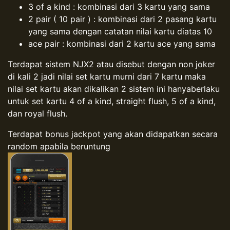
3 of a kind : kombinasi dari 3 kartu yang sama
2 pair ( 10 pair ) : kombinasi dari 2 pasang kartu
yang sama dengan catatan nilai kartu diatas 10
ace pair : kombinasi dari 2 kartu ace yang sama
Terdapat sistem NJX2 atau disebut dengan non joker
di kali 2 jadi nilai set kartu murni dari 7 kartu maka
nilai set kartu akan dikalikan 2 sistem ini hanyaberlaku
untuk set kartu 4 of a kind, straight flush, 5 of a kind,
dan royal flush.
Terdapat bonus jackpot yang akan didapatkan secara
random apabila beruntung