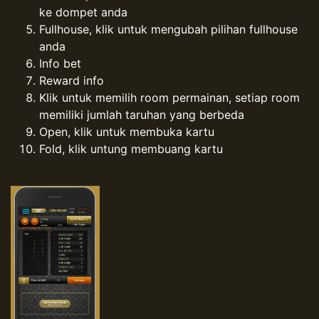
ke dompet anda
Fullhouse, klik untuk mengubah pilihan fullhouse
anda
Info bet
Reward info
Klik untuk memilih room permainan, setiap room
memiliki jumlah taruhan yang berbeda
Open, klik untuk membuka kartu
Fold, klik untung membuang kartu