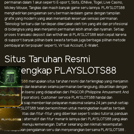
permainan dalam 1 akun seperti E-sport, Slots, IDNlive, Togel, Live Casino,
Mickey Mouse, Tangkas dan masih banyak game seru lainnya. PLAYSLOTS88
menghadirkan pengalaman seru bermain kedalam game dengan tampilan
grafik yang modern yang akan menambah keseruan sensasi permainan.
Teknologi terbaru dan terdepan dikerjakan oleh tim yang ahli dan profesional
di bidangnya yang akan menjamin permainan lebih aman dan nyaman. Setiap
proses transaksi deposit dan withdraw di PLAYSLOTS88 lebih cepat karena
di support banyak pilihan bank swasta terbaik juga berbagai pilihan metode
pembayaran terpopuler seperti, Virtual Account, E-Wallet.
Situs Taruhan Resmi
Terlengkap PLAYSLOTS88
PLAYSLOTS88
merupakan situs taruhan resmi dan terlengkap yang menjamin
kenyamanan dan keamanan selama permainan berlangsung, dibuktikan dengan
legalitas dan lisensi yang didapatkan dari PAGCOR (Philippine Amusement And
Gaming Corporation). Customer service PLAYSLOTS88 handal dan
profesional siap memberikan pelayanan maksimal selama 24 jam penuh setiap
hari. PLAYSLOTS88 telah berkomitmen untuk meningkatkan kualitas terbaik
melalui fasilitas dan fitur-fitur yang diberikan seperti video tutorial, panduan
betting, link alternatif dan fitur menarik lainnya dari PLAYSLOTS88 yang akan
membantu menuju kemenangan. Daftar sekarang dan nikmati kesempatan
mendapatkan pengalaman seru dan menyenangkan bersama PLAYSLOTS88 .