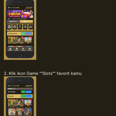
2. Klik ikon Game ""Slots"" favorit kamu