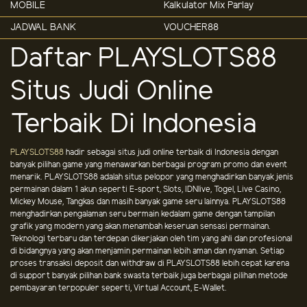
MOBILE
Kalkulator Mix Parlay
JADWAL BANK
VOUCHER88
Daftar PLAYSLOTS88
Situs Judi Online
Terbaik Di Indonesia
PLAYSLOTS88
hadir sebagai situs judi online terbaik di Indonesia dengan
banyak pilihan game yang menawarkan berbagai program promo dan event
menarik. PLAYSLOTS88 adalah situs pelopor yang menghadirkan banyak jenis
permainan dalam 1 akun seperti E-sport, Slots, IDNlive, Togel, Live Casino,
Mickey Mouse, Tangkas dan masih banyak game seru lainnya. PLAYSLOTS88
menghadirkan pengalaman seru bermain kedalam game dengan tampilan
grafik yang modern yang akan menambah keseruan sensasi permainan.
Teknologi terbaru dan terdepan dikerjakan oleh tim yang ahli dan profesional
di bidangnya yang akan menjamin permainan lebih aman dan nyaman. Setiap
proses transaksi deposit dan withdraw di PLAYSLOTS88 lebih cepat karena
di support banyak pilihan bank swasta terbaik juga berbagai pilihan metode
pembayaran terpopuler seperti, Virtual Account, E-Wallet.